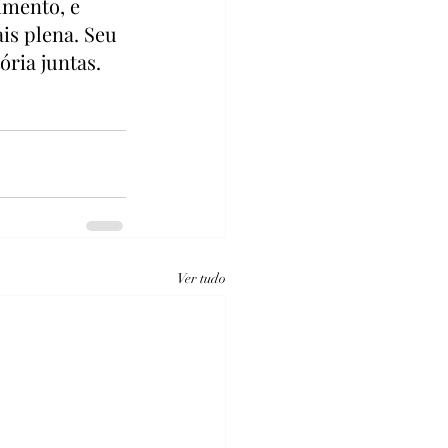
mento, e 
is plena. Seu 
ória juntas.
Ver tudo