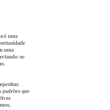
ocê uma 
portunidade 
em uma 
nectando-se 
no.
mpenhar. 
s padrões que 
tivas 
mos, 