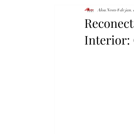
Alou News
8 de jan.
Famosos
Atualidades
Cul
Reconect
Interior:
Carla Sousa
Claudio Moraes
LANÇAMENTO
CARNAVAL 2