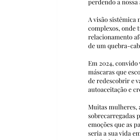
perdendo a nossa a
A visão sistêmica
complexos, onde 
relacionamento af
de um quebra-cabe
Em 2024, convido 
máscaras que esco
de redescobrir e v
autoaceitação e c
Muitas mulheres, 
sobrecarregadas p
emoções que as pa
seria a sua vida e