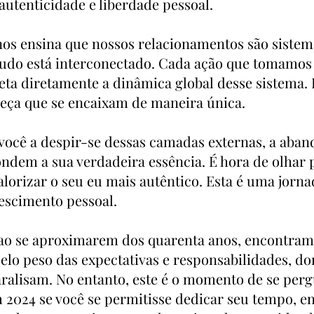
utenticidade e liberdade pessoal.
 nos ensina que nossos relacionamentos são sistem
tudo está interconectado. Cada ação que tomamo
eta diretamente a dinâmica global desse sistema.
ça que se encaixam de maneira única.
você a despir-se dessas camadas externas, a aban
ndem a sua verdadeira essência. É hora de olhar p
alorizar o seu eu mais autêntico. Esta é uma jorna
rescimento pessoal.
ao se aproximarem dos quarenta anos, encontram
elo peso das expectativas e responsabilidades, d
ralisam. No entanto, este é o momento de se per
m 2024 se você se permitisse dedicar seu tempo, en