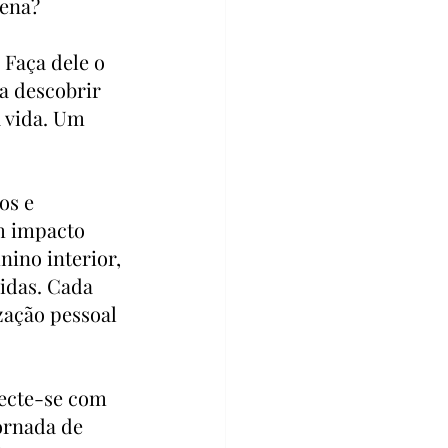
lena?
Faça dele o 
a descobrir 
 vida. Um 
os e 
m impacto 
ino interior, 
idas. Cada 
ação pessoal 
necte-se com 
ornada de 