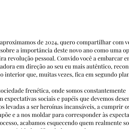
 aproximamos de 2024, quero compartilhar com v
 sobre a importância deste novo ano como uma o
ra revolução pessoal. Convido você a embarcar 
adora em direção ao seu eu mais autêntico, reco
 interior que, muitas vezes, fica em segundo pla
ociedade frenética, onde somos constantemente 
expectativas sociais e papéis que devemos dese
s levadas a ser heroínas incansáveis, a cumprir o
mpõe e a nos moldar para corresponder às expecta
rocesso, acabamos esquecendo quem realmente so