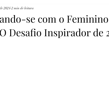
 de 2024
2 min de leitura
tura
Esporte
Joana D'arc Souza
Juliana Debent
Lu
ando-se com o Feminino
 O Desafio Inspirador de 
Aline Barbosa
Floriza Macieira
Cristine Zago
LITE
025
NOTÍCIAS
DESTAQUE
AGRONEGÓCIO
B