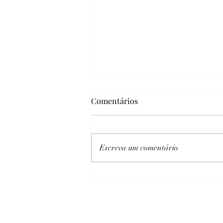
Comentários
Escreva um comentário
A Travessia do Feminino: Um
Convite para se Conectar com
Sua Essência