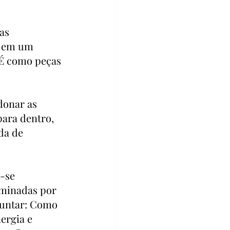
as 
s em um 
 É como peças 
donar as 
ara dentro, 
da de 
-se 
ominadas por 
guntar: Como 
ergia e 