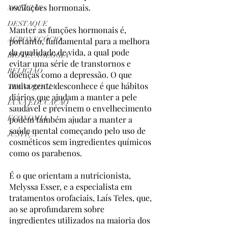
oscilações hormonais.
NOTÍCIAS
DESTAQUE
Manter as funções hormonais é, 
AGRONEGÓCIO
portanto, fundamental para a melhora 
da qualidade de vida, a qual pode 
BIOTECNOLOGIA
evitar uma série de transtornos e 
RELIGIÃO
doenças como a depressão. O que 
muita gente desconhece é que hábitos 
TECNOLOGIA
diários que ajudam a manter a pele 
IA NA EDUCAÇÃO
saudável e previnem o envelhecimento 
ECONOMIA
podem também ajudar a manter a 
saúde mental começando pelo uso de 
JUSTIÇA
cosméticos sem ingredientes químicos 
como os parabenos.
É o que orientam a nutricionista, 
Melyssa Esser, e a especialista em 
tratamentos orofaciais, Laís Teles, que, 
ao se aprofundarem sobre 
ingredientes utilizados na maioria dos 