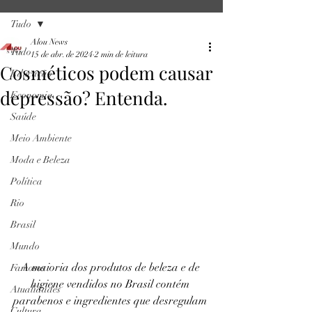
Tudo
Alou News
Tudo
15 de abr. de 2024
2 min de leitura
Cosméticos podem causar
Educação
depressão? Entenda.
Economia
Saúde
Meio Ambiente
Moda e Beleza
Política
Rio
Brasil
Mundo
A maioria dos produtos de beleza e de 
Famosos
higiene vendidos no Brasil contém 
Atualidades
parabenos e ingredientes que desregulam 
Cultura