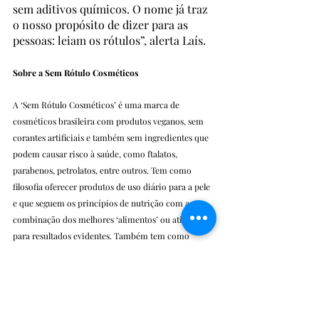
sem aditivos químicos. O nome já traz 
o nosso propósito de dizer para as 
pessoas: leiam os rótulos”, alerta Laís.
Sobre a Sem Rótulo Cosméticos
A ‘Sem Rótulo Cosméticos’ é uma marca de 
cosméticos brasileira com produtos veganos, sem 
corantes artificiais e também sem ingredientes que 
podem causar risco à saúde, como ftalatos, 
parabenos, petrolatos, entre outros. Tem como 
filosofia oferecer produtos de uso diário para a pele 
e que seguem os princípios de nutrição com a 
combinação dos melhores ‘alimentos’ ou ativos 
para resultados evidentes. Também tem como 
missão conscientizar as pessoas a se preocuparem 
com o que está dentro da embalagem e a analisarem 
o que está por fora. 
https://www.semrotulocosmeticos.com.br/