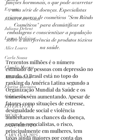
funções hormonais, o que pode acarretar 
Esporte
uma série de doenças. Especialistas 
criam a marca de cosméticos "Sem Rótulo 
Joana D'arc Souza
Cosméticos" para desmistificar as 
Juliana Debent
embalagens e conscientizar a população 
Luana Medeiros
sobre a interferência de produtos tóxicos 
na saúde.
Alice Loures
Carla Sousa
Trezentos milhões é o número 
Claudio Moraes
estimado de pessoas com depressão no 
mundo. O Brasil está no topo do 
Aline Barbosa
ranking da América Latina segundo a 
Floriza Macieira
Organização Mundial da Saúde e os 
números vêm aumentando. Apesar de 
Cristine Zago
fatores como situações de estresse, 
LITERATURA
desigualdade social e violência 
MÚSICA
aumentarem as chances da doença, 
segundo especialistas, o risco, 
LANÇAMENTO
principalmente em mulheres, tem 
CARNAVAL 2025
taxas ainda maiores por conta das 