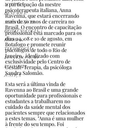
a participação da mestre 
NOTÍCIAS
psicoterapeuta italiana, Anna 
DESTAQUE
Ravenna, que estará encerrando 
mais de 50 anos de carreira no 
AGRONEGÓCIO
Brasil. O encontro de capacitação 
BIOTECNOLOGIA
profissional está marcado para os 
dias 04, 08 e 10 de agosto, em 
RELIGIÃO
Botafogo e promete reunir 
TECNOLOGIA
psicólogos de todo o Rio de 
Janeiro,  idealizado com 
IA NA EDUCAÇÃO
exclusividade pelo Centro de 
Gestalt-Terapia, da psicóloga 
ECONOMIA
Sandra Salomão.
JUSTIÇA
Esta será a última vinda de 
Ravenna ao Brasil e uma grande 
oportunidade para profissionais e 
estudantes a trabalharem no 
cuidado da saúde mental dos 
pacientes sempre que relacionados 
a estes temas. "Anna é uma mulher 
à frente do seu tempo. Foi 