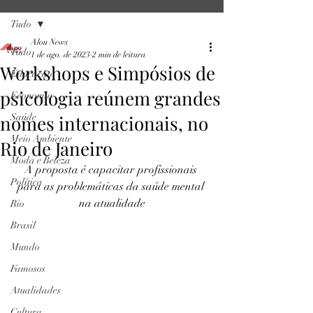
Tudo
Alou News
Tudo
1 de ago. de 2023
2 min de leitura
Workshops e Simpósios de
Educação
psicologia reúnem grandes
Economia
nomes internacionais, no
Saúde
Meio Ambiente
Rio de Janeiro
Moda e Beleza
A proposta é capacitar profissionais 
Política
para as problemáticas da saúde mental 
na atualidade
Rio
Brasil
Mundo
Famosos
Atualidades
Cultura