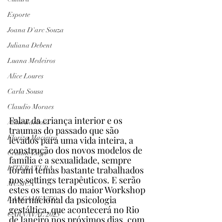
Esporte
Joana D'arc Souza
Juliana Debent
Luana Medeiros
Alice Loures
Carla Sousa
Claudio Moraes
Falar da criança interior e os 
Aline Barbosa
traumas do passado que são 
Floriza Macieira
levados para uma vida inteira, a 
construção dos novos modelos de 
Cristine Zago
família e a sexualidade, sempre 
foram temas bastante trabalhados 
LITERATURA
nos settings terapêuticos. E serão 
MÚSICA
estes os temas do maior Workshop 
Internacional da psicologia 
LANÇAMENTO
gestáltica, que acontecerá no Rio 
CARNAVAL 2025
de Janeiro nos próximos dias, com 