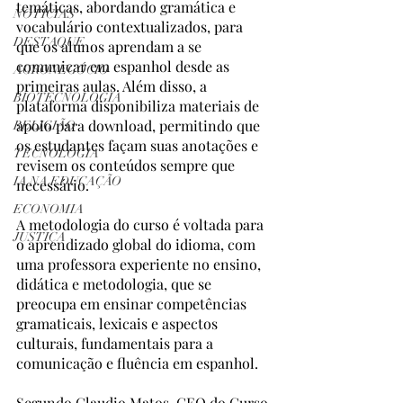
temáticas, abordando gramática e 
NOTÍCIAS
vocabulário contextualizados, para 
DESTAQUE
que os alunos aprendam a se 
comunicar em espanhol desde as 
AGRONEGÓCIO
primeiras aulas. Além disso, a 
BIOTECNOLOGIA
plataforma disponibiliza materiais de 
apoio para download, permitindo que 
RELIGIÃO
os estudantes façam suas anotações e 
TECNOLOGIA
revisem os conteúdos sempre que 
IA NA EDUCAÇÃO
necessário.
ECONOMIA
A metodologia do curso é voltada para 
JUSTIÇA
o aprendizado global do idioma, com 
uma professora experiente no ensino, 
didática e metodologia, que se 
preocupa em ensinar competências 
gramaticais, lexicais e aspectos 
culturais, fundamentais para a 
comunicação e fluência em espanhol.
Segundo Claudio Matos, CEO do Curso 