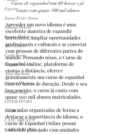
Curso de espanhol tem 60 horas e já 
Esporte
conta com quase 500 mil alunos
Joana D'arc Souza
Aprender um novo idioma é uma 
Juliana Debent
excelente maneira de expandir 
Luana Medeiros
horizontes, ampliar oportunidades 
profissionais e culturais e se conectar 
Alice Loures
com pessoas de diferentes partes do 
Carla Sousa
mundo. Pensando nisso, o Curso de 
Espanhol Online, plataforma de 
Claudio Moraes
ensino à distância, oferece 
Aline Barbosa
gratuitamente um curso de espanhol 
Floriza Macieira
com 60 horas de duração. Desde o seu 
lançamento, o curso já conta com 
Cristine Zago
quase 500 mil alunos matriculados.
LITERATURA
Com aulas organizadas de forma a 
MÚSICA
destacar a importância do idioma, o 
LANÇAMENTO
curso de Espanhol Online possui 
conteúdo planejado com unidades 
CARNAVAL 2025