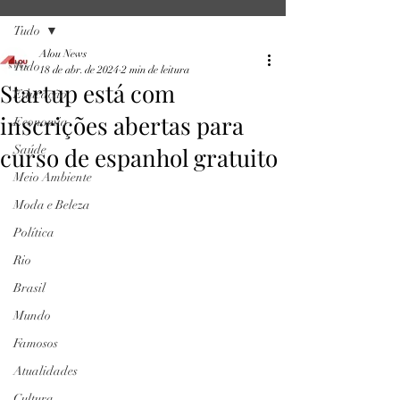
Tudo
Alou News
Tudo
18 de abr. de 2024
2 min de leitura
Startup está com
Educação
inscrições abertas para
Economia
curso de espanhol gratuito
Saúde
Meio Ambiente
Moda e Beleza
Política
Rio
Brasil
Mundo
Famosos
Atualidades
Cultura