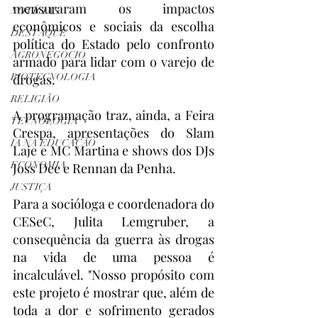
mensuraram os impactos 
NOTÍCIAS
econômicos e sociais da escolha 
DESTAQUE
política do Estado pelo confronto 
AGRONEGÓCIO
armado para lidar com o varejo de 
BIOTECNOLOGIA
drogas. 
RELIGIÃO
A programação traz, ainda, a Feira 
TECNOLOGIA
Crespa, apresentações do Slam 
IA NA EDUCAÇÃO
Laje e MC Martina e shows dos DJs 
ECONOMIA
Joss Dee e Rennan da Penha. 
JUSTIÇA
Para a socióloga e coordenadora do 
CESeC, Julita Lemgruber, a 
consequência da guerra às drogas 
na vida de uma pessoa é 
incalculável. "Nosso propósito com 
este projeto é mostrar que, além de 
toda a dor e sofrimento gerados 