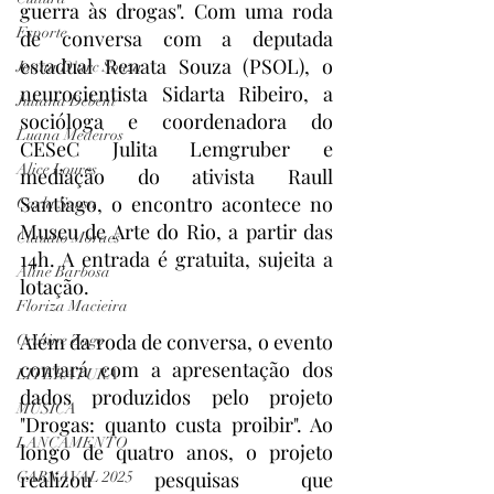
guerra às drogas". Com uma roda 
Esporte
de conversa com a deputada 
estadual Renata Souza (PSOL), o 
Joana D'arc Souza
neurocientista Sidarta Ribeiro, a 
Juliana Debent
socióloga e coordenadora do 
Luana Medeiros
CESeC Julita Lemgruber e 
Alice Loures
mediação do ativista Raull 
Santiago, o encontro acontece no 
Carla Sousa
Museu de Arte do Rio, a partir das 
Claudio Moraes
14h. A entrada é gratuita, sujeita a 
Aline Barbosa
lotação. 
Floriza Macieira
Além da roda de conversa, o evento 
Cristine Zago
contará com a apresentação dos 
LITERATURA
dados produzidos pelo projeto 
MÚSICA
"Drogas: quanto custa proibir". Ao 
LANÇAMENTO
longo de quatro anos, o projeto 
realizou pesquisas que 
CARNAVAL 2025