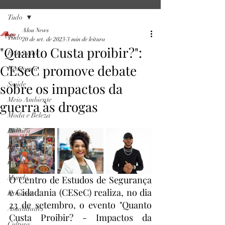
Tudo
Alou News
Tudo
20 de set. de 2023
3 min de leitura
"Quanto Custa proibir?":
Educação
CESeC promove debate
Economia
sobre os impactos da
Saúde
Meio Ambiente
guerra às drogas
Moda e Beleza
Política
Rio
Brasil
Mundo
O Centro de Estudos de Segurança 
e Cidadania (CESeC) realiza, no dia 
Famosos
23 de setembro, o evento "Quanto 
Atualidades
Custa Proibir? - Impactos da 
Cultura