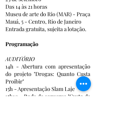
Das 14 às 21 horas
Museu de arte do Rio (MAR) - Praça 
Mauá, 5 - Centro, Rio de Janeiro
Entrada gratuita, sujeita a lotação. 
Programação
AUDITÓRIO
14h - Abertura com apresentação 
do projeto "Drogas: Quanto Custa 
Proibir" 
15h - Apresentação Slam Laje
15h10 - Roda de conversa "Custo da 
Guerra às Drogas", com Renata 
Souza, Julita Lemgruber, Sidarta 
Ribeiro e Raull Santiago 
PILOTIS