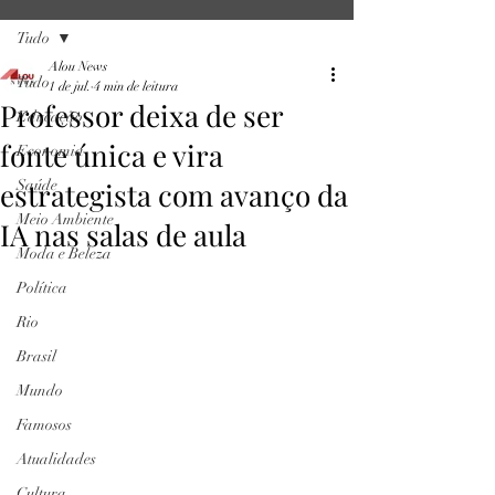
Tudo
Alou News
Tudo
1 de jul.
4 min de leitura
Professor deixa de ser
Educação
fonte única e vira
Economia
estrategista com avanço da
Saúde
Meio Ambiente
IA nas salas de aula
Moda e Beleza
Política
Rio
Brasil
Mundo
Famosos
Atualidades
Cultura