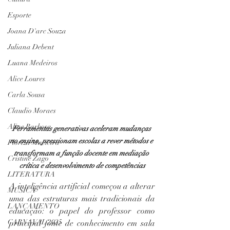
Esporte
Joana D'arc Souza
Juliana Debent
Luana Medeiros
Alice Loures
Carla Sousa
Claudio Moraes
Aline Barbosa
Ferramentas generativas aceleram mudanças 
no ensino, pressionam escolas a rever métodos e 
Floriza Macieira
transformam a função docente em mediação 
Cristine Zago
crítica e desenvolvimento de competências
LITERATURA
A inteligência artificial começou a alterar 
MÚSICA
uma das estruturas mais tradicionais da 
LANÇAMENTO
educação: o papel do professor como 
CARNAVAL 2025
principal fonte de conhecimento em sala 