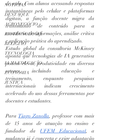
de aula. Com alunos acessando respostas 
NOTÍCIAS
instantâneas pelo celular e plataformas 
DESTAQUE
digitais, a função docente migra da 
AGRONEGÓCIO
transmissão de conteúdo para a 
curadoria de informações, análise crítica 
BIOTECNOLOGIA
e aplicação prática do aprendizado. 
RELIGIÃO
Estudo global da consultoria McKinsey 
TECNOLOGIA
aponta que tecnologias de IA generativa 
IA NA EDUCAÇÃO
podem elevar produtividade em diversos 
setores, incluindo educação e 
ECONOMIA
treinamento, enquanto pesquisas 
JUSTIÇA
internacionais indicam crescimento 
acelerado do uso dessas ferramentas por 
docentes e estudantes.
Para 
Tiago Zanolla
, professor com mais 
de 15 anos de atuação no ensino e 
fundador da 
UFEM Educacional
, a 
mudança já é concreta e exige adaptação 