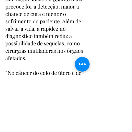
precoce for a detecção, maior a 
chance de cura e menor o 
sofrimento do paciente. Além de 
salvar a vida, a rapidez no 
diagnóstico também reduz a 
possibilidade de sequelas, como 
cirurgias mutiladoras nos órgãos 
afetados.
“No câncer do colo de útero e de 
ânus, que têm lesões precursoras, 
lesões malignas, a gente pode 
tratar essas lesões precocemente e 
o câncer nem se desenvolver. Para 
o câncer de colo do útero tem o 
rastreamento, que permite 
detectar essas lesões ou o câncer 
em estágio inicial”, explica.