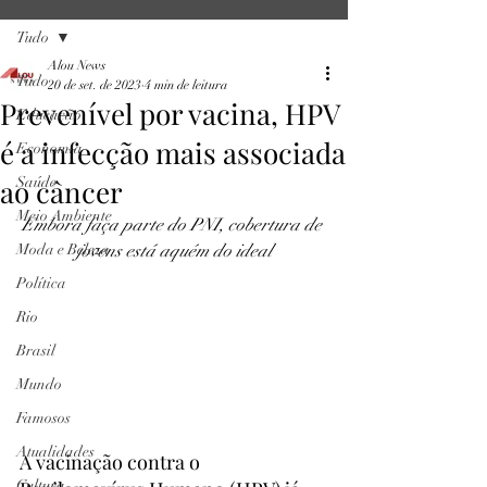
Tudo
Alou News
Tudo
20 de set. de 2023
4 min de leitura
Prevenível por vacina, HPV
Educação
é a infecção mais associada
Economia
ao câncer
Saúde
Meio Ambiente
Embora faça parte do PNI, cobertura de 
Moda e Beleza
jovens está aquém do ideal
Política
Rio
Brasil
Mundo
Famosos
Atualidades
A vacinação contra o 
Cultura