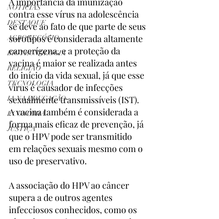
A importância da imunização 
NOTÍCIAS
contra esse vírus na adolescência 
DESTAQUE
se deve ao fato de que parte de seus 
sorotipos é considerada altamente 
AGRONEGÓCIO
cancerígena, e a proteção da 
BIOTECNOLOGIA
vacina é maior se realizada antes 
RELIGIÃO
do início da vida sexual, já que esse 
TECNOLOGIA
vírus é causador de infecções 
sexualmente transmissíveis (IST). 
IA NA EDUCAÇÃO
A vacina também é considerada a 
ECONOMIA
forma mais eficaz de prevenção, já 
JUSTIÇA
que o HPV pode ser transmitido 
em relações sexuais mesmo com o 
uso de preservativo.
A associação do HPV ao câncer 
supera a de outros agentes 
infecciosos conhecidos, como os 