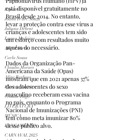
Papilomavírus Humano (HPV) já 
está disponível gratuitamente no 
Esporte
Brasil desde 2014. No entanto, 
Joana D'arc Souza
levar a proteção contra esse vírus a 
Juliana Debent
crianças e adolescentes tem sido 
Luana Medeiros
um esforço com resultados muito 
aquém do necessário.
Alice Loures
Carla Sousa
Dados da Organização Pan-
Claudio Moraes
Americana da Saúde (Opas) 
Aline Barbosa
mostram que em 2021 apenas 37% 
dos adolescentes do sexo 
Floriza Macieira
masculino receberam essa vacina 
Cristine Zago
no país, enquanto o Programa 
LITERATURA
Nacional de Imunizações (PNI) 
MÚSICA
tem como meta imunizar 80% 
desse público alvo.
LANÇAMENTO
CARNAVAL 2025