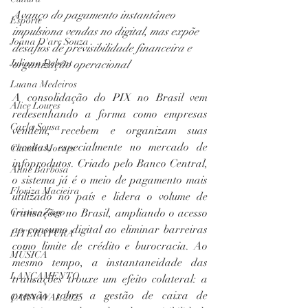
Avanço do pagamento instantâneo 
Esporte
impulsiona vendas no digital, mas expõe 
Joana D'arc Souza
desafios de previsibilidade financeira e 
Juliana Debent
organização operacional
Luana Medeiros
A consolidação do PIX no Brasil vem 
Alice Loures
redesenhando a forma como empresas 
Carla Sousa
vendem, recebem e organizam suas 
receitas, especialmente no mercado de 
Claudio Moraes
infoprodutos. Criado pelo Banco Central, 
Aline Barbosa
o sistema já é o meio de pagamento mais 
Floriza Macieira
utilizado no país e lidera o volume de 
Cristine Zago
transações no Brasil, ampliando o acesso 
ao consumo digital ao eliminar barreiras 
LITERATURA
como limite de crédito e burocracia. Ao 
MÚSICA
mesmo tempo, a instantaneidade das 
LANÇAMENTO
transações trouxe um efeito colateral: a 
pressão sobre a gestão de caixa de 
CARNAVAL 2025