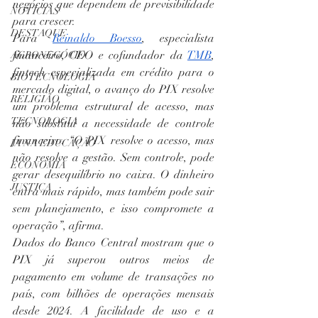
negócios que dependem de previsibilidade 
NOTÍCIAS
para crescer.
DESTAQUE
Para 
Reinaldo Boesso
, especialista 
financeiro, CEO e cofundador da 
TMB
, 
AGRONEGÓCIO
fintech especializada em crédito para o 
BIOTECNOLOGIA
mercado digital, o avanço do PIX resolve 
RELIGIÃO
um problema estrutural de acesso, mas 
TECNOLOGIA
não substitui a necessidade de controle 
financeiro. “O PIX resolve o acesso, mas 
IA NA EDUCAÇÃO
não resolve a gestão. Sem controle, pode 
ECONOMIA
gerar desequilíbrio no caixa. O dinheiro 
JUSTIÇA
entra mais rápido, mas também pode sair 
sem planejamento, e isso compromete a 
operação”, afirma.
Dados do Banco Central mostram que o 
PIX já superou outros meios de 
pagamento em volume de transações no 
país, com bilhões de operações mensais 
desde 2024. A facilidade de uso e a 