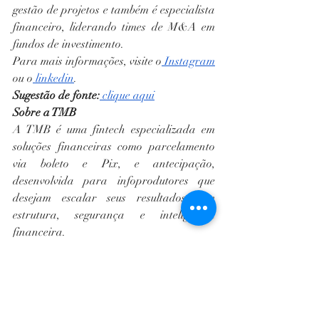
gestão de projetos e também é especialista 
financeiro, liderando times de M&A em 
fundos de investimento. 
Para mais informações, visite o
 Instagram
ou o
 linkedin
.
Sugestão de fonte:
 clique aqui
Sobre a TMB
A TMB é uma fintech especializada em 
soluções financeiras como parcelamento 
via boleto e Pix, e antecipação, 
desenvolvida para infoprodutores que 
desejam escalar seus resultados com 
estrutura, segurança e inteligência 
financeira.
Com foco na ampliação do faturamento 
dos seus clientes, a empresa oferece um   
ecossistema de serviços financeiros que vai 
além do checkout. A TMB conta com uma 
equipe própria de cobrança, altamente 