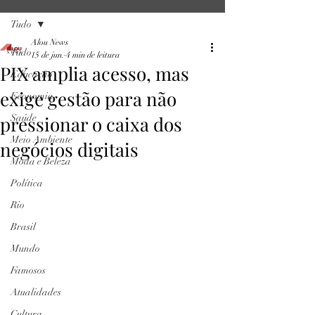
Tudo
Alou News
Tudo
15 de jun.
4 min de leitura
PIX amplia acesso, mas
Educação
exige gestão para não
Economia
pressionar o caixa dos
Saúde
Meio Ambiente
negócios digitais
Moda e Beleza
Política
Rio
Brasil
Mundo
Famosos
Atualidades
Cultura