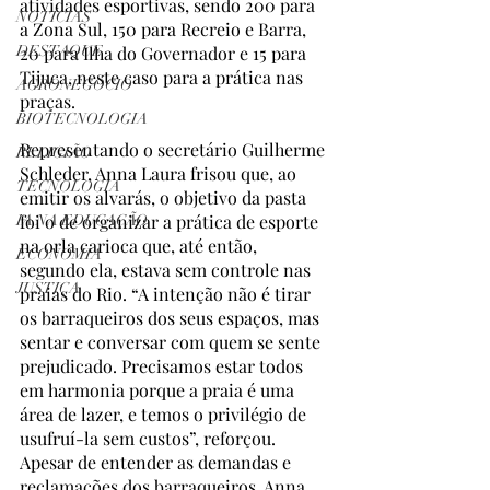
atividades esportivas, sendo 200 para 
NOTÍCIAS
a Zona Sul, 150 para Recreio e Barra, 
DESTAQUE
20 para Ilha do Governador e 15 para 
Tijuca, neste caso para a prática nas 
AGRONEGÓCIO
praças.
BIOTECNOLOGIA
Representando o secretário Guilherme 
RELIGIÃO
Schleder, Anna Laura frisou que, ao 
TECNOLOGIA
emitir os alvarás, o objetivo da pasta 
foi o de organizar a prática de esporte 
IA NA EDUCAÇÃO
na orla carioca que, até então, 
ECONOMIA
segundo ela, estava sem controle nas 
JUSTIÇA
praias do Rio. “A intenção não é tirar 
os barraqueiros dos seus espaços, mas 
sentar e conversar com quem se sente 
prejudicado. Precisamos estar todos 
em harmonia porque a praia é uma 
área de lazer, e temos o privilégio de 
usufruí-la sem custos”, reforçou. 
Apesar de entender as demandas e 
reclamações dos barraqueiros, Anna 