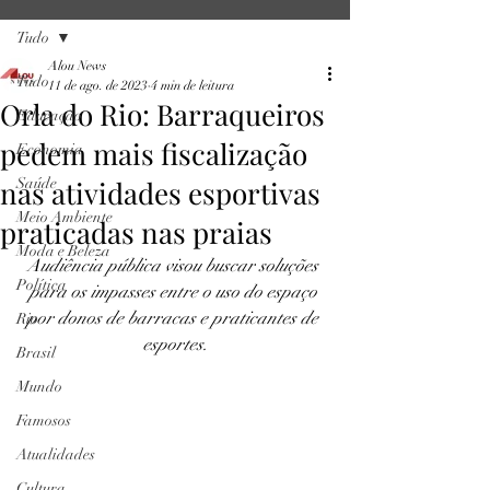
Tudo
Alou News
Tudo
11 de ago. de 2023
4 min de leitura
Orla do Rio: Barraqueiros
Educação
pedem mais fiscalização
Economia
nas atividades esportivas
Saúde
Meio Ambiente
praticadas nas praias
Moda e Beleza
Audiência pública visou buscar soluções 
Política
para os impasses entre o uso do espaço 
por donos de barracas e praticantes de 
Rio
esportes.
Brasil
Mundo
Famosos
Atualidades
Cultura