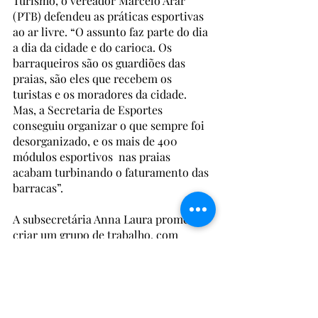
Turismo, o vereador Marcelo Arar 
(PTB) defendeu as práticas esportivas 
ao ar livre. “O assunto faz parte do dia 
a dia da cidade e do carioca. Os 
barraqueiros são os guardiões das 
praias, são eles que recebem os 
turistas e os moradores da cidade. 
Mas, a Secretaria de Esportes 
conseguiu organizar o que sempre foi 
desorganizado, e os mais de 400 
módulos esportivos  nas praias 
acabam turbinando o faturamento das 
barracas”. 
A subsecretária Anna Laura prometeu 
criar um grupo de trabalho, com 
representantes das secretarias de 
Esporte e Ordem Pública, dos 
barraqueiros e profissionais do 
esporte para a reorganização dos 
espaços. O grupo também deverá 