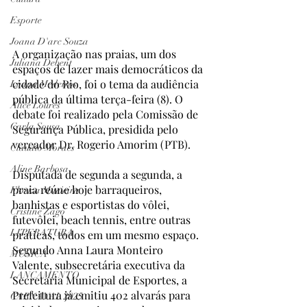
Esporte
Joana D'arc Souza
A organização nas praias, um dos 
Juliana Debent
espaços de lazer mais democráticos da 
cidade do Rio, foi o tema da audiência 
Luana Medeiros
pública da última terça-feira (8). O 
Alice Loures
debate foi realizado pela Comissão de 
Carla Sousa
Segurança Pública, presidida pelo 
vereador Dr. Rogerio Amorim (PTB). 
Claudio Moraes
Aline Barbosa
Disputada de segunda a segunda, a 
praia reúne hoje barraqueiros, 
Floriza Macieira
banhistas e esportistas do vôlei, 
Cristine Zago
futevôlei, beach tennis, entre outras 
LITERATURA
práticas, todos em um mesmo espaço. 
Segundo Anna Laura Monteiro 
MÚSICA
Valente, subsecretária executiva da 
LANÇAMENTO
Secretaria Municipal de Esportes, a 
Prefeitura já emitiu 402 alvarás para 
CARNAVAL 2025