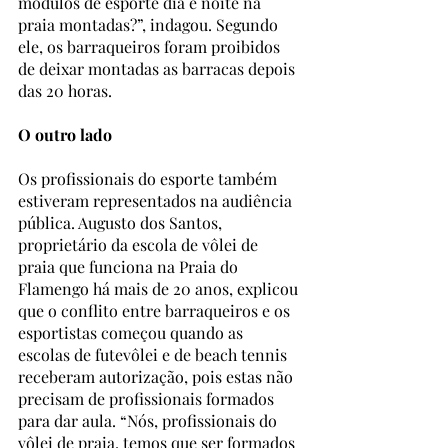
módulos de esporte dia e noite na 
praia montadas?”, indagou. Segundo 
ele, os barraqueiros foram proibidos 
de deixar montadas as barracas depois 
das 20 horas. 
O outro lado
Os profissionais do esporte também 
estiveram representados na audiência 
pública. Augusto dos Santos, 
proprietário da escola de vôlei de 
praia que funciona na Praia do 
Flamengo há mais de 20 anos, explicou 
que o conflito entre barraqueiros e os 
esportistas começou quando as 
escolas de futevôlei e de beach tennis 
receberam autorização, pois estas não 
precisam de profissionais formados 
para dar aula. “Nós, profissionais do 
vôlei de praia, temos que ser formados 