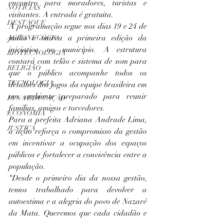
encontro para moradores, turistas e 
NOTÍCIAS
visitantes. A entrada é gratuita.
DESTAQUE
A programação segue nos dias 19 e 24 de 
junho e marca a primeira edição da 
AGRONEGÓCIO
iniciativa no município. A estrutura 
BIOTECNOLOGIA
contará com telão e sistema de som para 
RELIGIÃO
que o público acompanhe todos os 
TECNOLOGIA
detalhes dos jogos da equipe brasileira em 
um ambiente preparado para reunir 
IA NA EDUCAÇÃO
famílias, amigos e torcedores.
ECONOMIA
Para a prefeita Adriana Andrade Lima, 
JUSTIÇA
a ação reforça o compromisso da gestão 
em incentivar a ocupação dos espaços 
públicos e fortalecer a convivência entre a 
população.
“Desde o primeiro dia da nossa gestão, 
temos trabalhado para devolver a 
autoestima e a alegria do povo de Nazaré 
da Mata. Queremos que cada cidadão e 