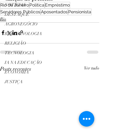
NOTÍCIAS
Rio de Janeiro
Política
Empréstimo
Servidores Públicos
Aposentados
Pensionista
DESTAQUE
Rio
AGRONEGÓCIO
BIOTECNOLOGIA
RELIGIÃO
TECNOLOGIA
IA NA EDUCAÇÃO
Posts recentes
Ver tudo
ECONOMIA
JUSTIÇA