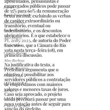
aposentados, pensionistas e 
empregados públicos pode passar 
Esporte
de 55% para 60% da remuneração 
bruta mensal, excluindo as verbas 
Joana D'arc Souza
de caráter extraordinário ou 
Juliana Debent
transitório, eventual ou 
indenizatório, e os descontos 
Luana Medeiros
obrigatórios. É o que estabelece o  
Alice Loures
PL 2085/2023
, de autoria do Poder 
Executivo, que a Câmara do Rio 
Carla Sousa
vota nesta terça-feira (08), em 
Claudio Moraes
primeira discussão. 
Aline Barbosa
Na justificativa do texto, a 
Floriza Macieira
Prefeitura argumenta que o 
objetivo é possibilitar aos 
Cristine Zago
servidores públicos a contratação 
de empréstimos com maiores 
LITERATURA
valores e menores taxas de juros. 
MÚSICA
Caso seja aprovado, o projeto 
ainda precisará passar por uma 
LANÇAMENTO
nova votação antes de seguir para 
CARNAVAL 2025
sanção do prefeito.