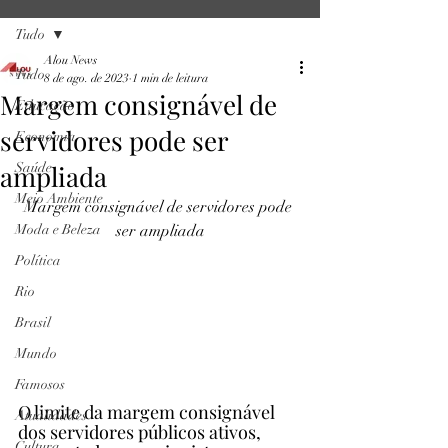
Tudo
Alou News
Tudo
8 de ago. de 2023
1 min de leitura
Margem consignável de
Educação
servidores pode ser
Economia
ampliada
Saúde
Meio Ambiente
Margem consignável de servidores pode 
Moda e Beleza
ser ampliada
Política
Rio
Brasil
Mundo
Famosos
O limite da margem consignável 
Atualidades
dos servidores públicos ativos, 
Cultura