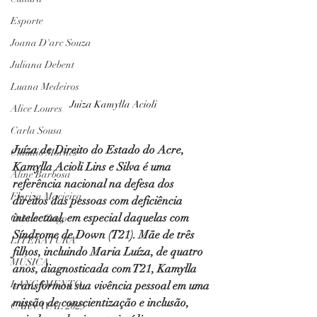
Esporte
Joana D'arc Souza
Juliana Debent
Luana Medeiros
Juiza Kamylla Acioli
Alice Loures
Carla Sousa
Juíza de Direito do Estado do Acre, 
Claudio Moraes
Kamylla Acioli Lins e Silva é uma 
Aline Barbosa
referência nacional na defesa dos 
Floriza Macieira
direitos das pessoas com deficiência 
intelectual, em especial daquelas com 
Cristine Zago
Síndrome de Down (T21). Mãe de três 
LITERATURA
filhos, incluindo Maria Luíza, de quatro 
MÚSICA
anos, diagnosticada com T21, Kamylla 
LANÇAMENTO
transformou sua vivência pessoal em uma 
missão de conscientização e inclusão, 
CARNAVAL 2025