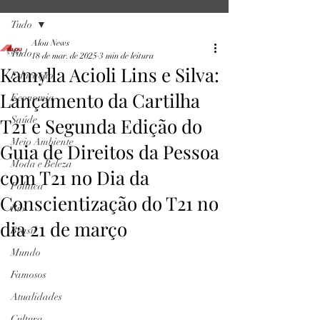
Tudo
Alou News
Tudo
18 de mar. de 2025
3 min de leitura
Kamylla Acioli Lins e Silva:
Educação
Lançamento da Cartilha
Economia
T21 e Segunda Edição do
Saúde
Meio Ambiente
Guia de Direitos da Pessoa
Moda e Beleza
com T21 no Dia da
Política
Conscientização do T21 no
Rio
dia 21 de março
Brasil
Mundo
Famosos
Atualidades
Cultura