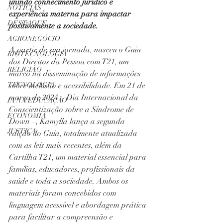
unindo conhecimento jurídico e 
NOTÍCIAS
experiência materna para impactar 
DESTAQUE
positivamente a sociedade.
AGRONEGÓCIO
A partir de sua jornada, nasceu o Guia 
BIOTECNOLOGIA
dos Direitos da Pessoa com T21, um 
RELIGIÃO
marco na disseminação de informações 
sobre inclusão e acessibilidade. Em 21 de 
TECNOLOGIA
março de 2024 – Dia Internacional da 
IA NA EDUCAÇÃO
Conscientização sobre a Síndrome de 
ECONOMIA
Down –, Kamylla lança a segunda 
JUSTIÇA
edição do Guia, totalmente atualizada 
com as leis mais recentes, além da 
Cartilha T21, um material essencial para 
famílias, educadores, profissionais da 
saúde e toda a sociedade. Ambos os 
materiais foram concebidos com 
linguagem acessível e abordagem prática 
para facilitar a compreensão e 