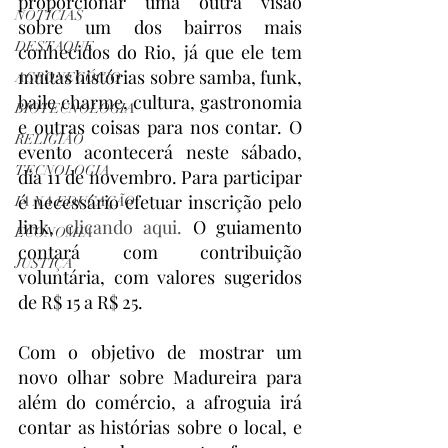
proporcionar uma outra visão 
NOTÍCIAS
sobre um dos bairros mais 
DESTAQUE
conhecidos do Rio, já que ele tem 
muitas histórias sobre samba, funk, 
AGRONEGÓCIO
baile charme, cultura, gastronomia 
BIOTECNOLOGIA
e outras coisas para nos contar. O 
RELIGIÃO
evento acontecerá neste sábado, 
TECNOLOGIA
dia 11 de novembro. Para participar 
é necessário efetuar inscrição pelo 
IA NA EDUCAÇÃO
link, 
clicando aqui.
 O guiamento 
ECONOMIA
contará com contribuição 
JUSTIÇA
voluntária, com valores sugeridos 
de R$ 15 a R$ 25.
Com o objetivo de mostrar um 
novo olhar sobre Madureira para 
além do comércio, a afroguia irá 
contar as histórias sobre o local, e 