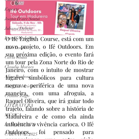
Esporte
Joana D'arc Souza
Juliana Debent
O Ifé English Course, está com um 
Luana Medeiros
novo projeto, o Ifé Outdoors. Em 
Alice Loures
sua próxima edição, o evento fará 
Carla Sousa
um tour pela Zona Norte do Rio de 
Claudio Moraes
Janeiro, com o intuito de mostrar 
Aline Barbosa
lugares simbólicos para cultura 
negra e periférica de uma nova 
Floriza Macieira
maneira, com uma afroguia, a 
Cristine Zago
Raquel Oliveira, que irá guiar todo 
LITERATURA
trajeto, falando sobre a história de 
MÚSICA
Madureira e de como ela ainda 
influência a vivência carioca. O Ifé 
LANÇAMENTO
Outdoors, foi pensado para 
CARNAVAL 2025