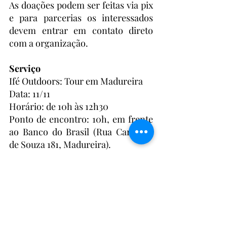
As doações podem ser feitas via pix 
e para parcerias os interessados 
devem entrar em contato direto 
com a organização.
Serviço
Ifé Outdoors: Tour em Madureira
Data: 11/11
Horário: de 10h às 12h30
Ponto de encontro: 10h, em frente 
ao Banco do Brasil (Rua Carvalho 
de Souza 181, Madureira).
Contato:  (21) 99992-8597
Instagram: 
https://www.instagram.com/ifeeng
lishcourse/
Para participar é necessário efetuar 
inscrição através do link: