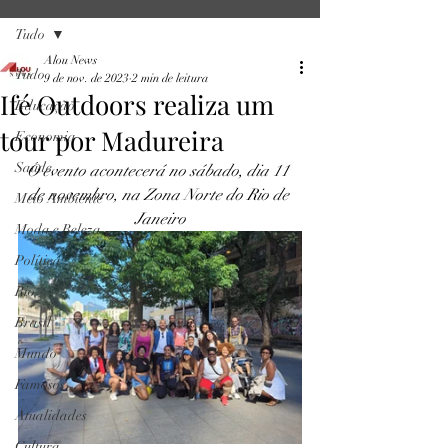
Tudo
Alou News
Tudo
9 de nov. de 2023
2 min de leitura
Ifé Outdoors realiza um
Educação
tour por Madureira
Economia
Saúde
O evento acontecerá no sábado, dia 11 
de novembro, na Zona Norte do Rio de 
Meio Ambiente
Janeiro
Moda e Beleza
Política
Rio
Brasil
Mundo
Famosos
Atualidades
Cultura