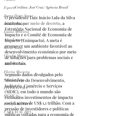
Créditos: José Cruz/ Agência Brasil
Esporte
Joana D'arc Souza
O presidente Luiz Inácio Lula da Silva 
instituiu, 
por meio de decreto
, a 
Juliana Debent
Estratégia Nacional de Economia de 
Luana Medeiros
Impacto e o Comitê de Economia de 
Impacto (Enimpacto). A meta é 
Alice Loures
promover um ambiente favorável ao 
Carla Sousa
desenvolvimento econômico por meio 
Claudio Moraes
de soluções para problemas sociais e 
ambientais.
Aline Barbosa
Floriza Macieira
Segundo dados divulgados pelo 
Ministério do Desenvolvimento, 
Cristine Zago
Indústria, Comércio e Serviços 
LITERATURA
(MDIC), em todo o mundo são 
MÚSICA
estimados investimentos de impacto 
social acima de US$ 1,1 trilhão. Com a 
LANÇAMENTO
pressão de investidores e políticas 
CARNAVAL 2025
públicas voltadas para a economia de 