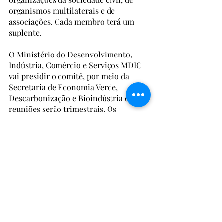
organismos multilaterais e de 
associações. Cada membro terá um 
suplente.
O Ministério do Desenvolvimento, 
Indústria, Comércio e Serviços MDIC 
vai presidir o comitê, por meio da 
Secretaria de Economia Verde, 
Descarbonização e Bioindústria e as 
reuniões serão trimestrais. Os 
resultados serão apresentados todos 
os anos na forma de relatório, junto 
com as metas para o ano seguinte.
Brasil
Economia
Lula
Decreto
Economia