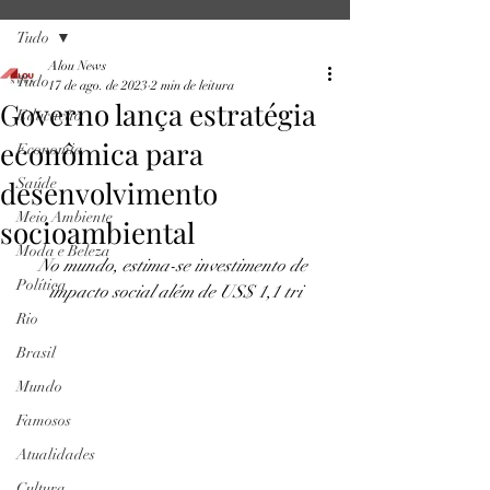
Tudo
Alou News
Tudo
17 de ago. de 2023
2 min de leitura
Governo lança estratégia
Educação
econômica para
Economia
desenvolvimento
Saúde
Meio Ambiente
socioambiental
Moda e Beleza
No mundo, estima-se investimento de 
Política
impacto social além de US$ 1,1 tri
Rio
Brasil
Mundo
Famosos
Atualidades
Cultura