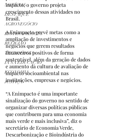
impacto, o governo projeta 
NOTÍCIAS
crescimento dessas atividades no 
DESTAQUE
Brasil.
AGRONEGÓCIO
A Enimpacto prevê metas como a 
BIOTECNOLOGIA
ampliação de investimentos e 
RELIGIÃO
negócios que gerem resultados 
financeiros positivos de forma 
TECNOLOGIA
sustentável, além da geração de dados 
IA NA EDUCAÇÃO
e aumento da cultura de avaliação de 
ECONOMIA
impacto socioambiental nas 
instituições, empresas e negócios.
JUSTIÇA
“A Enimpacto é uma importante 
sinalização do governo no sentido de 
organizar diversas políticas públicas 
que contribuem para uma economia 
mais verde e mais inclusiva”, diz o 
secretário de Economia Verde, 
Descarbonização e Bioindústria do 