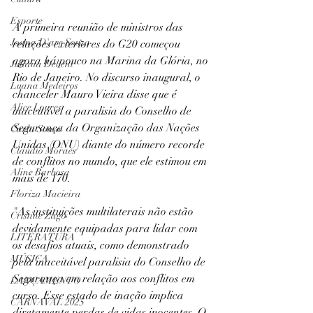
Esporte
A primeira reunião de ministros das 
Joana D'arc Souza
relações exteriores do G20 começou 
agora há pouco na Marina da Glória, no 
Juliana Debent
Rio de Janeiro. No discurso inaugural, o 
Luana Medeiros
chanceler Mauro Vieira disse que é 
Alice Loures
inaceitável a paralisia do Conselho de 
Segurança da Organização das Nações 
Carla Sousa
Unidas (ONU) diante do número recorde 
Claudio Moraes
de conflitos no mundo, que ele estimou em 
Aline Barbosa
mais de 170. 
Floriza Macieira
"As instituições multilaterais não estão 
Cristine Zago
devidamente equipadas para lidar com 
LITERATURA
os desafios atuais, como demonstrado 
MÚSICA
pela inaceitável paralisia do Conselho de 
Segurança em relação aos conflitos em 
LANÇAMENTO
curso. Esse estado de inação implica 
CARNAVAL 2025
diretamente perdas de vidas inocentes. O 