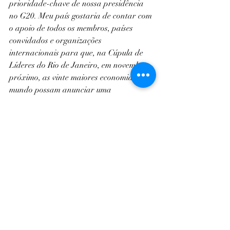
prioridade-chave de nossa presidência 
no G20. Meu país gostaria de contar com 
o apoio de todos os membros, países 
convidados e organizações 
internacionais para que, na Cúpula de 
Líderes do Rio de Janeiro, em novembro 
próximo, as vinte maiores economias do 
mundo possam anunciar uma 
contribuição efetiva para erradicar a 
fome no mundo", disse o ministro.
Rio de Janeiro
Brasil
Política
Mundo
Mundo
Posts recentes
Ver tudo