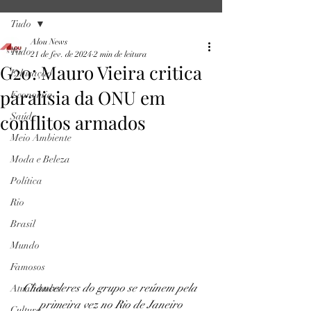
Tudo
Alou News
Tudo
21 de fev. de 2024
2 min de leitura
G20: Mauro Vieira critica
Educação
paralisia da ONU em
Economia
conflitos armados
Saúde
Meio Ambiente
Moda e Beleza
Política
Rio
Brasil
Mundo
Famosos
Chanceleres do grupo se reúnem pela 
Atualidades
primeira vez no Rio de Janeiro
Cultura