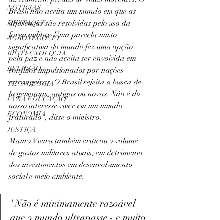
NOTÍCIAS
Brasil não aceita um mundo em que as 
diferenças são resolvidas pelo uso da 
DESTAQUE
força militar. Uma parcela muito 
AGRONEGÓCIO
significativa do mundo fez uma opção 
BIOTECNOLOGIA
pela paz e não aceita ser envolvida em 
RELIGIÃO
conflitos impulsionados por nações 
estrangeiras. O Brasil rejeita a busca de 
TECNOLOGIA
hegemonias, antigas ou novas. Não é do 
IA NA EDUCAÇÃO
nosso interesse viver em um mundo 
ECONOMIA
fraturado", disse o ministro.
JUSTIÇA
Mauro Vieira também criticou o volume 
de gastos militares atuais, em detrimento 
dos investimentos em desenvolvimento 
social e meio ambiente.
"Não é minimamente razoável 
que o mundo ultrapasse - e muito 