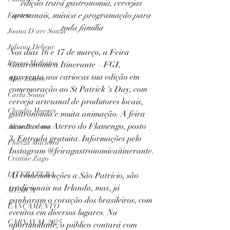
edição trará gastronomia, cervejas 
artesanais, música e programação para 
Esporte
toda família
Joana D'arc Souza
Juliana Debent
Nos dias 16 e 17 de março, a Feira 
Luana Medeiros
Gastronômica Itinerante – FGI, 
apresenta aos cariocas sua edição em 
Alice Loures
comemoração ao St Patrick 's Day, com 
Carla Sousa
cerveja artesanal de produtores locais, 
Claudio Moraes
gastronomia e muita animação. A feira 
acontece no Aterro do Flamengo, posto 
Aline Barbosa
3. Entrada gratuita. Informações pelo 
Floriza Macieira
Instagram @feiragastronomicaitinerante.
Cristine Zago
LITERATURA
As comemorações a São Patrício, são 
tradicionais na Irlanda, mas, já 
MÚSICA
ganharam o coração dos brasileiros, com 
LANÇAMENTO
eventos em diversos lugares. Na 
CARNAVAL 2025
oportunidade, o público contará com 