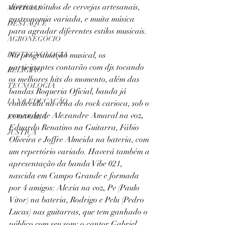
diversos rótulos de cervejas artesanais, 
NOTÍCIAS
gastronomia variada, e muita música 
DESTAQUE
para agradar diferentes estilos musicais.
AGRONEGÓCIO
BIOTECNOLOGIA
Na programação musical, os 
participantes contarão com djs tocando 
RELIGIÃO
os melhores hits do momento, além das 
TECNOLOGIA
bandas Roqueria Oficial, banda já 
IA NA EDUCAÇÃO
conhecida na cena do rock carioca, sob o 
comando de Alexandre Amaral na voz, 
ECONOMIA
Eduardo Renatino na Guitarra, Fábio 
JUSTIÇA
Oliveira e Joffre Almeida na bateria, com 
um repertório variado. Haverá também a 
apresentação da banda Vibe 021, 
nascida em Campo Grande e formada 
por 4 amigos: Alexia na voz, Pv (Paulo 
Vitor) na bateria, Rodrigo e Pelu (Pedro 
Lucas) nas guitarras, que tem ganhado o 
público com seu som; o cantor Gabriel 