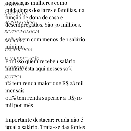
maioria as mulheres como 
NOTÍCIAS
cuidadoras dos lares e famílias, na 
DESTAQUE
função de dona de casa e 
AGRONEGÓCIO
desempregados. São 30 milhões.
BIOTECNOLOGIA
30% vivem com menos de 1 salário 
RELIGIÃO
minimo.
TECNOLOGIA
IA NA EDUCAÇÃO
Por isso quem recebe 1 salário 
mínimo esta aqui nesses 50%
ECONOMIA
JUSTIÇA
1% tem renda maior que R$ 28 mil 
mensais
0,1% tem renda superior a  R$310 
mil por mês
Importante destacar: renda não é 
igual a salário. Trata-se das fontes 