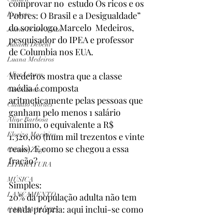
comprovar no  estudo Os ricos e os 
Pobres: O Brasil e a Desigualdade” 
Esporte
do sociologo Marcelo  Medeiros, 
Joana D'arc Souza
pesquisador do IPEA e professor 
Juliana Debent
de Columbia nos EUA.
Luana Medeiros
Medeiros mostra que a classe 
Alice Loures
média é composta 
Carla Sousa
aritmeticamente pelas pessoas que 
Claudio Moraes
ganham pelo menos 1 salário 
Aline Barbosa
mínimo, o equivalente a R$ 
Floriza Macieira
1.320,00 (hum mil trezentos e vinte 
reais). E como se chegou a essa 
Cristine Zago
fração?
LITERATURA
MÚSICA
Simples:
LANÇAMENTO
20% da população adulta não tem 
renda própria: aqui inclui-se como 
CARNAVAL 2025