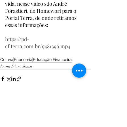
vida, nesse video sdo André 
Forastieri, do Homeworl para o 
Portal Terra, de onde retiramos 
essas informações:
https://pd-
cf.terra.com.br/9481396.mp4
Coluna
Economia
Educação Financeira
Joana D'arc Souza
Posts recentes
Ver tudo