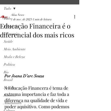
Tudo
Alou News
Tudo
1 de nov. de 2023
1 min de leitura
Educação Financeira é o
Educação
diferencial dos mais ricos
Economia
Saúde
Meio Ambiente
Moda e Beleza
Política
Rio
Por Joana D’arc Souza
Brasil
A Educação Financera é tema de 
Mundo
extrema importancia e faz toda a 
Famosos
diferença na qualidade de vida e 
Atualidades
poder aquisitivo. Como podemos 
Cultura