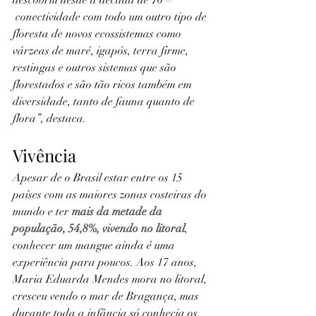
descobriu desde a década de 70 –
 conectividade com todo um outro tipo de 
floresta de novos ecossistemas como 
várzeas de maré, igapós, terra firme, 
restingas e outros sistemas que são 
florestados e são tão ricos também em 
diversidade, tanto de fauna quanto de 
flora”, destaca.
Vivência
Apesar de o Brasil estar entre os 15 
países com as maiores zonas costeiras do 
mundo e ter 
mais da metade da 
população, 54,8%, vivendo no litoral
, 
conhecer um mangue ainda é uma 
experiência para poucos. Aos 17 anos, 
Maria Eduarda Mendes mora no litoral, 
cresceu vendo o mar de Bragança, mas 
durante toda a infância só conhecia os 