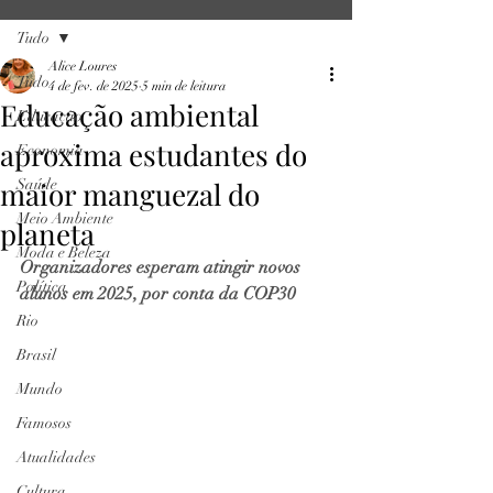
Tudo
Alice Loures
Tudo
4 de fev. de 2025
5 min de leitura
Educação ambiental
Educação
aproxima estudantes do
Economia
maior manguezal do
Saúde
Meio Ambiente
planeta
Moda e Beleza
Organizadores esperam atingir novos 
Política
alunos em 2025, por conta da COP30
Rio
Brasil
Mundo
Famosos
Atualidades
Cultura