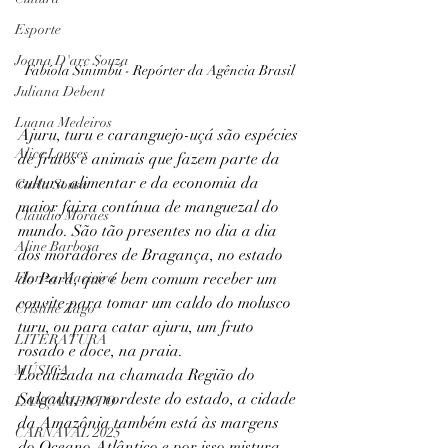
Esporte
Joana D'arc Souza
Fabíola Sinimbú - Repórter da Agência Brasil
Juliana Debent
Luana Medeiros
Ajuru, turu e caranguejo-uçá são espécies 
Alice Loures
de frutos e animais que fazem parte da 
cultura alimentar e da economia da 
Carla Sousa
maior faixa contínua de manguezal do 
Claudio Moraes
mundo. São tão presentes no dia a dia 
Aline Barbosa
dos moradores de Bragança, no estado 
Floriza Macieira
do Pará, que é bem comum receber um 
convite para tomar um caldo do molusco 
Cristine Zago
turu, ou para catar ajuru, um fruto 
LITERATURA
rosado e doce, na praia.
MÚSICA
Localizada na chamada Região do 
Salgado, no nordeste do estado, a cidade 
LANÇAMENTO
da Amazônia também está às margens 
CARNAVAL 2025
do Oceano Atlântico e por isso mistura 