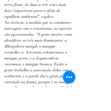
terra firme, de duas a três vezes mais. 
Isso é importante para o efeito de 
equilíbrio ambiental”, explica.
Na vivência, à medida que os estudantes 
interagem com o ecossistema, as espécies 
são apresentadas. “A gente mostra como 
identificar as três mais dominantes: a 
Rhizophora mangle
, o mangue-
vermelho; a 
Avicennia schaueriana
, o 
mangue-preto, e a 
Laguncularia 
racemosa
, o mangue-branco. Então a 
gente trabalha a associação delas com o 
sedimento, e a partir daí a gente já vai 
entrando na fauna, porque é no mangue-
vermelho, com solo mais lamoso e fácil de 
construir galerias e tocas, que o 
caranguejo tem uma maior distribuição 
associada”, detalha o coordenador do 