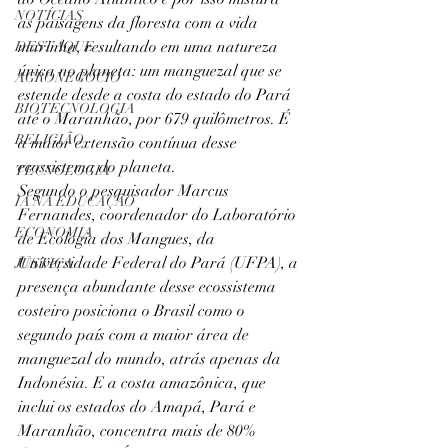
NOTÍCIAS
as paisagens da floresta com a vida 
marinha, resultando em uma natureza 
DESTAQUE
única no planeta: um manguezal que se 
AGRONEGÓCIO
estende desde a costa do estado do Pará 
BIOTECNOLOGIA
até o Maranhão, por 679 quilômetros. É 
RELIGIÃO
a maior extensão contínua desse 
ecossistema do planeta.
TECNOLOGIA
Segundo o pesquisador Marcus 
IA NA EDUCAÇÃO
Fernandes, coordenador do Laboratório 
ECONOMIA
de Ecologia dos Mangues, da 
Universidade Federal do Pará (UFPA), a 
JUSTIÇA
presença abundante desse ecossistema 
costeiro posiciona o Brasil como o 
segundo país com a maior área de 
manguezal do mundo, atrás apenas da 
Indonésia. E a costa amazônica, que 
inclui os estados do Amapá, Pará e 
Maranhão, concentra mais de 80% 