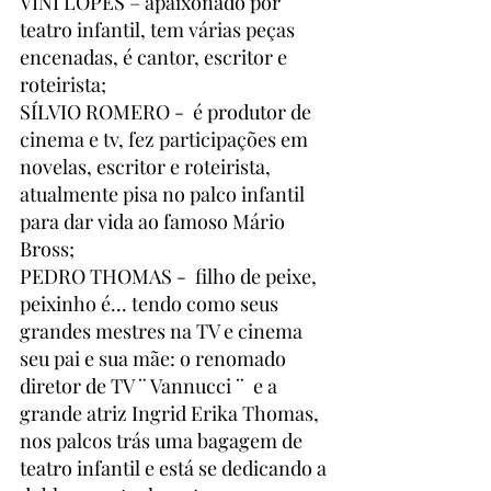
VINI LOPES – apaixonado por 
teatro infantil, tem várias peças 
encenadas, é cantor, escritor e 
roteirista; 
SÍLVIO ROMERO -  é produtor de 
cinema e tv, fez participações em 
novelas, escritor e roteirista, 
atualmente pisa no palco infantil 
para dar vida ao famoso Mário 
Bross; 
PEDRO THOMAS -  filho de peixe, 
peixinho é... tendo como seus 
grandes mestres na TV e cinema 
seu pai e sua mãe: o renomado 
diretor de TV ¨ Vannucci ¨  e a 
grande atriz Ingrid Erika Thomas, 
nos palcos trás uma bagagem de 
teatro infantil e está se dedicando a 