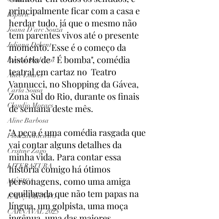
principalmente ficar com a casa e 
Esporte
herdar tudo, já que o mesmo não 
Joana D'arc Souza
tem parentes vivos até o presente 
Juliana Debent
momento. Esse é o começo da 
história de " É bomba", comédia 
Luana Medeiros
teatral em cartaz no  Teatro 
Alice Loures
Vannucci, no Shopping da Gávea,  
Carla Sousa
Zona Sul do Rio, durante os finais 
Claudio Moraes
de semana deste mês.
Aline Barbosa
"A peça é uma comédia rasgada que 
Floriza Macieira
vai contar alguns detalhes da 
Cristine Zago
minha vida. Para contar essa 
LITERATURA
história comigo há ótimos 
personagens, como uma amiga 
MÚSICA
equilibrada que não tem papas na 
LANÇAMENTO
língua, um golpista, uma moça 
CARNAVAL 2025
ingênua, uma das maiores 