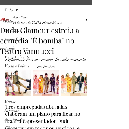
Tudo
Alou News
Tudo
14 de nov. de 2023
2 min de leitura
Dudu Glamour estreia a
Educação
comédia "É bomba" no
Economia
Teatro Vannucci
Saúde
Meio Ambiente
Influencer tem um pouco da vida contada 
Moda e Beleza
no teatro
Política
Rio
Brasil
Mundo
Três empregadas abusadas 
Famosos
elaboram um plano para ficar no 
Atualidades
lugar do apresentador Dudu 
Glamour em todos os sentidos, e 
Cultura