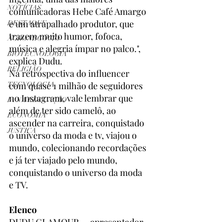
NOTÍCIAS
comunicadoras Hebe Café Amargo 
e um atrapalhado produtor, que 
DESTAQUE
trazem muito humor, fofoca, 
AGRONEGÓCIO
música e alegria ímpar no palco.", 
BIOTECNOLOGIA
explica Dudu.
RELIGIÃO
Na retrospectiva do influencer 
com quase 1 milhão de seguidores 
TECNOLOGIA
no Instagram, vale lembrar que 
IA NA EDUCAÇÃO
além de ter sido camelô, ao 
ECONOMIA
ascender na carreira, conquistado 
JUSTIÇA
o universo da moda e tv, viajou o 
mundo, colecionando recordações 
e já ter viajado pelo mundo, 
conquistando o universo da moda 
e TV.
Elenco