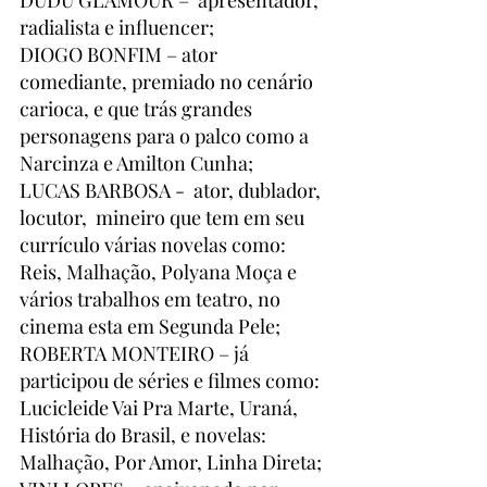
DUDU GLAMOUR –  apresentador, 
radialista e influencer;
DIOGO BONFIM – ator 
comediante, premiado no cenário 
carioca, e que trás grandes 
personagens para o palco como a 
Narcinza e Amilton Cunha;
LUCAS BARBOSA -  ator, dublador, 
locutor,  mineiro que tem em seu 
currículo várias novelas como: 
Reis, Malhação, Polyana Moça e 
vários trabalhos em teatro, no 
cinema esta em Segunda Pele;
ROBERTA MONTEIRO – já 
participou de séries e filmes como: 
Lucicleide Vai Pra Marte, Uraná, 
História do Brasil, e novelas: 
Malhação, Por Amor, Linha Direta; 