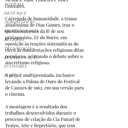
NOTÍCIAS
Gonzales.
DESTAQUE
Carregada de humanidade, a trama 
AGRONEGÓCIO
atualíssima de Dias Gomes, traz o 
questionamento da fé de seu 
BIOTECNOLOGIA
protagonista, Zé do Burro, em 
RELIGIÃO
oposição às reações sistemáticas do 
TECNOLOGIA
clero às manifestações religiosas ditas 
populares, acirrando o debate sobre o 
IA NA EDUCAÇÃO
sincretismo religioso.
ECONOMIA
A peça é multipremiada, inclusive 
JUSTIÇA
levando a Palma de Ouro do Festival 
de Cannes de 1962, em sua versão para 
o cinema.
A montagem é o resultado dos 
trabalhos desenvolvidos durante o 
processo de criação da Cia Funarj de 
Teatro, Arte e Repertório, que tem 