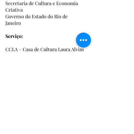
Secretaria de Cultura e Economia 
Criativa
Governo do Estado do Rio de 
Janeiro              
Serviço:
CCLA – Casa de Cultura Laura Alvim 
Av. Vieira Souto, 176 – Ipanema - 
(21) 
2332-2016
CURTA TEMPORADA - 15/03 a 07/04
HORÁRIO - Sex e Sáb 20h / Dom 19h - 
12 anos
VALOR – R$ 5.00 Inteira e R$ 2.50 Meia
Vendas online – 
https://funarj.eleventickets.com/#!/ho
me
Rio de Janeiro
Peça de Teatro
Espetáculo
Ipanema
Cultura