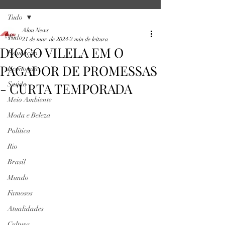
Tudo
Alou News
Tudo
21 de mar. de 2024
2 min de leitura
DIOGO VILELA EM O
Educação
PAGADOR DE PROMESSAS
Economia
- CURTA TEMPORADA
Saúde
Meio Ambiente
Moda e Beleza
Política
Rio
Brasil
Mundo
Famosos
Atualidades
Cultura