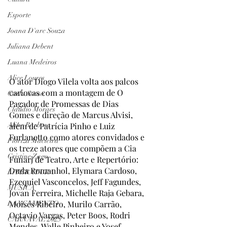
Esporte
Joana D'arc Souza
Juliana Debent
Luana Medeiros
Alice Loures
O ator Diogo Vilela volta aos palcos 
cariocas com a montagem de O 
Carla Sousa
Pagador de Promessas de Dias 
Claudio Moraes
Gomes e direção de Marcus Alvisi, 
Aline Barbosa
além de Patrícia Pinho e Luiz 
Furlanetto como atores convidados e 
Floriza Macieira
os treze atores que compõem a Cia 
Cristine Zago
Funarj de Teatro, Arte e Repertório: 
Duda Romanhol, Elymara Cardoso, 
LITERATURA
Ezequiel Vasconcelos, Jeff Fagundes, 
MÚSICA
Jovan Ferreira, Michelle Raja Gebara, 
Moisés Ribeiro, Murilo Carrão, 
LANÇAMENTO
Octavio Vargas, Peter Boos, Rodri 
CARNAVAL 2025
Mendes, Walle Pinheiro e Yosef 