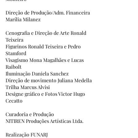
Direção de Produção/Adm. Financeira 
Marília Milanez
Cenografia e Direção de Arte Ronald 
Teixeira
⁠Figurinos Ronald Teixeira e Pedro 
Stamford
⁠Visagismo Mona Magalhães e Lucas 
Raibolt
Iluminação Daniela Sanchez
Direção de movimento Juliana Medella
Trilha Marcus Alvisi
Designe gráfico e Fotos Victor Hugo 
Cecatto
Curadoria e Produção
NITIREN Produções Artísticas Ltda.
Realização FUNARJ