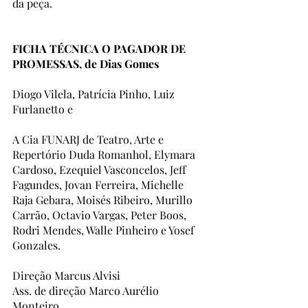
da peça. 
FICHA TÉCNICA O PAGADOR DE 
PROMESSAS, de Dias Gomes
Diogo Vilela, Patrícia Pinho, Luiz 
Furlanetto e
A Cia FUNARJ de Teatro, Arte e 
Repertório Duda Romanhol, Elymara 
Cardoso, Ezequiel Vasconcelos, Jeff 
Fagundes, Jovan Ferreira, Michelle 
Raja Gebara, Moisés Ribeiro, Murillo 
Carrão, Octavio Vargas, Peter Boos, 
Rodri Mendes, Walle Pinheiro e Yosef 
Gonzales.
Direção Marcus Alvisi
Ass. de direção Marco Aurélio 
Monteiro