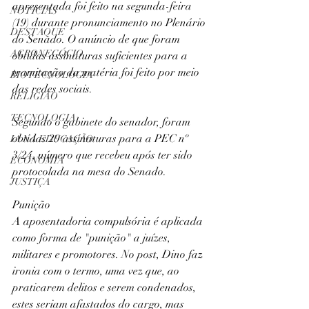
apresentada foi feito na segunda-feira 
NOTÍCIAS
(19) durante pronunciamento no Plenário 
DESTAQUE
do Senado. O anúncio de que foram 
AGRONEGÓCIO
obtidas assinaturas suficientes para a 
tramitação da matéria foi feito por meio 
BIOTECNOLOGIA
das redes sociais.
RELIGIÃO
TECNOLOGIA
Segundo o gabinete do senador, foram 
obtidas 29 assinaturas para a PEC nº 
IA NA EDUCAÇÃO
3/24, número que recebeu após ter sido 
ECONOMIA
protocolada na mesa do Senado.
JUSTIÇA
Punição
A aposentadoria compulsória é aplicada 
como forma de "punição" a juízes, 
militares e promotores. No post, Dino faz 
ironia com o termo, uma vez que, ao 
praticarem delitos e serem condenados, 
estes seriam afastados do cargo, mas 