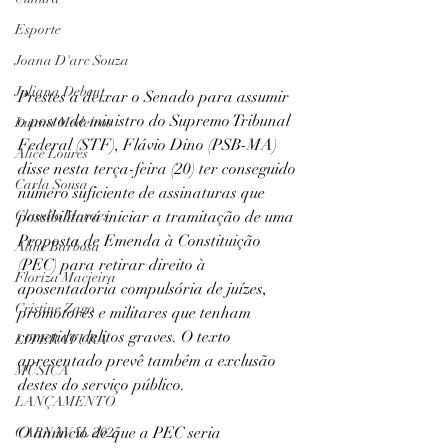
Esporte
Joana D'arc Souza
Juliana Debent
Prestes a deixar o Senado para assumir 
o posto de ministro do Supremo Tribunal 
Luana Medeiros
Federal (STF), Flávio Dino (PSB-MA) 
Alice Loures
disse nesta terça-feira (20) ter conseguido 
Carla Sousa
número suficiente de assinaturas que 
possibilitará iniciar a tramitação de uma 
Claudio Moraes
Proposta de Emenda à Constituição 
Aline Barbosa
(PEC) para retirar direito à 
Floriza Macieira
aposentadoria compulsória de juízes, 
Cristine Zago
promotores e militares que tenham 
cometido delitos graves. O texto 
LITERATURA
apresentado prevê também a exclusão 
MÚSICA
destes do serviço público.
LANÇAMENTO
O anúncio de que a PEC seria 
CARNAVAL 2025