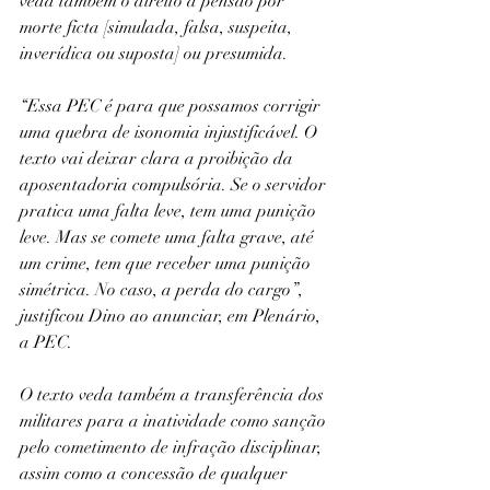
veda também o direito à pensão por 
morte ficta [simulada, falsa, suspeita, 
inverídica ou suposta] ou presumida.
“Essa PEC é para que possamos corrigir 
uma quebra de isonomia injustificável. O 
texto vai deixar clara a proibição da 
aposentadoria compulsória. Se o servidor 
pratica uma falta leve, tem uma punição 
leve. Mas se comete uma falta grave, até 
um crime, tem que receber uma punição 
simétrica. No caso, a perda do cargo”, 
justificou Dino ao anunciar, em Plenário, 
a PEC.
O texto veda também a transferência dos 
militares para a inatividade como sanção 
pelo cometimento de infração disciplinar, 
assim como a concessão de qualquer 