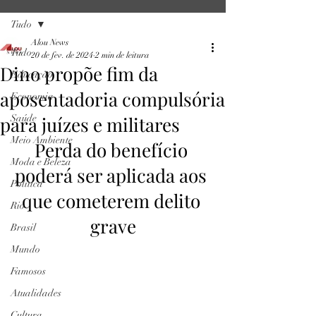
Tudo
Alou News
Tudo
20 de fev. de 2024
2 min de leitura
Dino propõe fim da
Educação
aposentadoria compulsória
Economia
para juízes e militares
Saúde
Meio Ambiente
Perda do benefício 
Moda e Beleza
poderá ser aplicada aos 
Política
que cometerem delito 
Rio
grave
Brasil
Mundo
Famosos
Atualidades
Cultura