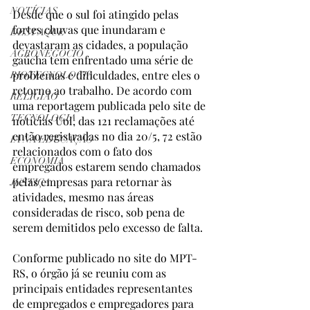
NOTÍCIAS
Desde que o sul foi atingido pelas 
fortes chuvas que inundaram e 
DESTAQUE
devastaram as cidades, a população 
AGRONEGÓCIO
gaúcha tem enfrentado uma série de 
problemas e dificuldades, entre eles o 
BIOTECNOLOGIA
retorno ao trabalho. De acordo com 
RELIGIÃO
uma reportagem publicada pelo site de 
TECNOLOGIA
notícias Uol, das 121 reclamações até 
então registradas no dia 20/5, 72 estão 
IA NA EDUCAÇÃO
relacionados com o fato dos 
ECONOMIA
empregados estarem sendo chamados 
pelas empresas para retornar às 
JUSTIÇA
atividades, mesmo nas áreas 
consideradas de risco, sob pena de 
serem demitidos pelo excesso de falta.  
Conforme publicado no site do MPT-
RS, o órgão já se reuniu com as 
principais entidades representantes 
de empregados e empregadores para 