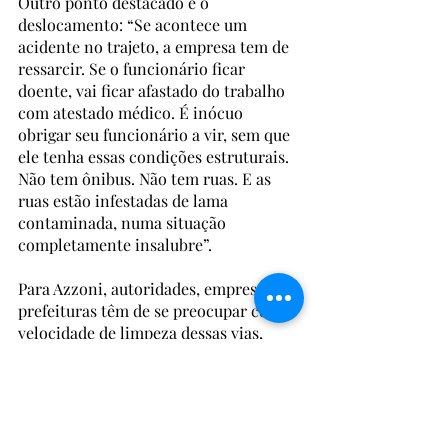
Outro ponto destacado é o 
deslocamento: “Se acontece um 
acidente no trajeto, a empresa tem de 
ressarcir. Se o funcionário ficar 
doente, vai ficar afastado do trabalho 
com atestado médico. É inócuo 
obrigar seu funcionário a vir, sem que 
ele tenha essas condições estruturais. 
Não tem ônibus. Não tem ruas. E as 
ruas estão infestadas de lama 
contaminada, numa situação 
completamente insalubre”.    
Para Azzoni, autoridades, empresas e 
prefeituras têm de se preocupar com a 
velocidade de limpeza dessas vias, 
para trazer condições dignas a todos. 
“Uma ação conjunta. Uma força tarefa 
para limpar e remover todos os 
resíduos. Não é uma ação individual 
dos funcionários”, finaliza. 