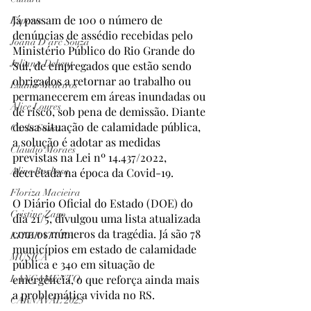
Já passam de 100 o número de 
Esporte
denúncias de assédio recebidas pelo 
Joana D'arc Souza
Ministério Público do Rio Grande do 
Juliana Debent
Sul, de empregados que estão sendo 
obrigados a retornar ao trabalho ou 
Luana Medeiros
permanecerem em áreas inundadas ou 
Alice Loures
de risco, sob pena de demissão. Diante 
dessa situação de calamidade pública, 
Carla Sousa
a solução é adotar as medidas 
Claudio Moraes
previstas na Lei nº 14.437/2022, 
Aline Barbosa
decretada na época da Covid-19.  
Floriza Macieira
O Diário Oficial do Estado (DOE) do 
Cristine Zago
dia 21/5, divulgou uma lista atualizada 
com os números da tragédia. Já são 78 
LITERATURA
municípios em estado de calamidade 
MÚSICA
pública e 340 em situação de 
emergência, o que reforça ainda mais 
LANÇAMENTO
a problemática vivida no RS.  
CARNAVAL 2025