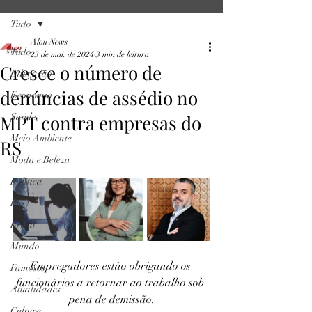
Tudo
Alou News
Tudo
23 de mai. de 2024
3 min de leitura
Cresce o número de
Educação
denúncias de assédio no
Economia
MPT contra empresas do
Saúde
Meio Ambiente
RS
Moda e Beleza
Política
Rio
Brasil
Mundo
Empregadores estão obrigando os 
Famosos
funcionários a retornar ao trabalho sob 
Atualidades
pena de demissão.
Cultura