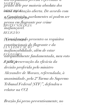
NOTÍCIAS
prisão dele por maioria absoluta dos 
votos em votação aberta. De acordo com 
DESTAQUE
a Constituição, parlamentes só podem ser 
AGRONEGÓCIO
presos em flagrante por crime 
BIOTECNOLOGIA
inafiançável.
RELIGIÃO
"Considerando presentes os requisitos 
TECNOLOGIA
constitucionais do flagrante e da 
IA NA EDUCAÇÃO
inafiançabilidade, além de estar 
ECONOMIA
adequadamente fundamentada, meu voto 
é pela preservação da eficácia da 
JUSTIÇA
decisão proferida pelo ministro 
Alexandre de Moraes, referendada, à 
unanimidade, pela 2ª Turma do Supremo 
Tribunal Federal [STF]”, defendeu o 
relator na CCJ.
Brazão foi preso preventivamente, no 