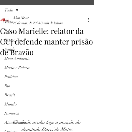
Tudo
Alou News
Tudo
26 de mar. de 2024
3 min de leitura
Caso Marielle: relator da
Educação
CCJ defende manter prisão
Economia
de Brazão
Saúde
Meio Ambiente
Moda e Beleza
Política
Rio
Brasil
Mundo
Famosos
Comissão avalia hoje a posição do 
Atualidades
deputado Darci de Matos
Cultura