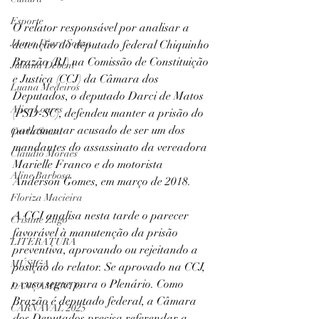
Esporte
O relator responsável por analisar a 
Joana D'arc Souza
detenção do deputado federal Chiquinho 
Brazão (RJ) na Comissão de Constituição 
Juliana Debent
e Justiça (CCJ) da Câmara dos 
Luana Medeiros
Deputados, o deputado Darci de Matos 
Alice Loures
(PSD-SC), defendeu manter a prisão do 
parlamentar acusado de ser um dos 
Carla Sousa
mandantes do assassinato da vereadora 
Claudio Moraes
Marielle Franco e do motorista 
Aline Barbosa
Anderson Gomes, em março de 2018.  
Floriza Macieira
A CCJ analisa nesta tarde o parecer 
Cristine Zago
favorável à manutenção da prisão 
LITERATURA
preventiva, aprovando ou rejeitando a 
MÚSICA
posição do relator. Se aprovado na CCJ, 
o caso segue para o Plenário. Como 
LANÇAMENTO
Brazão é deputado federal, a Câmara 
CARNAVAL 2025
dos Deputados precisa referendar a 