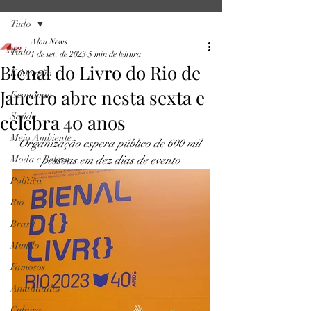
Tudo
Alou News
Tudo
1 de set. de 2023
5 min de leitura
Bienal do Livro do Rio de
Educação
Janeiro abre nesta sexta e
Economia
celebra 40 anos
Saúde
Meio Ambiente
Organização espera público de 600 mil 
Moda e Beleza
pessoas em dez dias de evento
Política
Rio
Brasil
Mundo
Famosos
Atualidades
Cultura