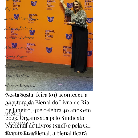
Esporte
Joana D'arc Souza
Juliana Debent
Luana Medeiros
Alice Loures
Carla Sousa
Claudio Moraes
Aline Barbosa
Floriza Macieira
Nesta sexta-feira (01) aconteceu a 
Cristine Zago
abertura da Bienal do Livro do Rio 
LITERATURA
de Janeiro, que celebra 40 anos em 
MÚSICA
2023. Organizada pelo Sindicato 
LANÇAMENTO
Nacional de Livros (Snel) e pela GL 
Events Brasilienal, a bienal ficará 
CARNAVAL 2025