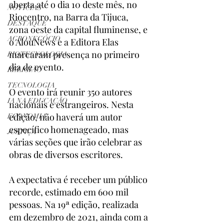
aberta até o dia 10 deste mês, no 
NOTÍCIAS
Riocentro, na Barra da Tijuca, 
DESTAQUE
zona oeste da capital fluminense, e 
AGRONEGÓCIO
o AlouNews e a Editora Elas 
marcaram presença no primeiro 
BIOTECNOLOGIA
dia de evento.
RELIGIÃO
TECNOLOGIA
O evento irá reunir 350 autores 
IA NA EDUCAÇÃO
nacionais e estrangeiros. Nesta 
edição, não haverá um autor 
ECONOMIA
específico homenageado, mas 
JUSTIÇA
várias seções que irão celebrar as 
obras de diversos escritores.
A expectativa é receber um público 
recorde, estimado em 600 mil 
pessoas. Na 19ª edição, realizada 
em dezembro de 2021, ainda com a 