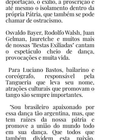
deportação, o exílio, a proscrição e 
até mesmo o isolamento dentro da 
própria Pátria, que também se pode 
chamar de ostracismo.
Osvaldo Bayer, Rodolfo Walsh, Juan 
Gelman, Jauretche e muitos mais 
de nossas "Bestas Exiliadas" cantam 
o espetáculo cheio de dança, 
provocações e muita vida.
 Para Luciano Bastos, bailarino e 
coreógrafo, responsável pela 
Tangueria que leva seu nome, 
atrações culturais que promovam o 
tango são sempre importantes.
 "Sou brasileiro apaixonado por 
essa dança tão argentina, mas, que 
tem raízes da nossa pátria e 
promove a união do mundo todo 
em sua dança. Que todos que 
também dividem esta paixão, 