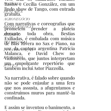
Bastos e Cecília González, em um 
NOTÍCIAS
lindo show de Tango, com entrada 
DESTAQUE
gratuita.
AGRONEGÓCIO
Com narrativas e coreografias que 
BIOTECNOLOGIA
prometem prender a plateia 
durante toda obra, Bestias 
RELIGIÃO
Exiliadas, é embalada com música 
TECNOLOGIA
de Blas Rivera no Sax e Piano, na 
voz da cantora argentina Patrícia 
IA NA EDUCAÇÃO
Malanca, e David Chew no 
Violoncelo, que juntos interpretam 
ECONOMIA
um empolgante repertório que 
JUSTIÇA
também inclui Astor Piazzolla.
Na narrativa, é falado sobre quando 
não se pode enjaular a uma fera 
que nos assusta, a afugentamos e 
construímos muros para mantê-la 
confinada.
E assim se inventou o banimento, a 