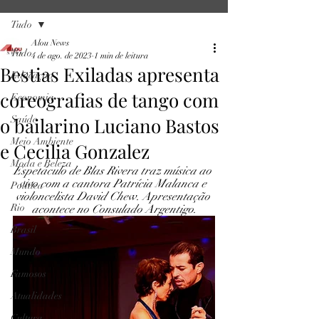
Tudo
Alou News
Tudo
4 de ago. de 2023
1 min de leitura
Bestias Exiladas apresenta
Educação
coreografias de tango com
Economia
o bailarino Luciano Bastos
Saúde
Meio Ambiente
e Cecilia Gonzalez
Moda e Beleza
Espetáculo de Blas Rivera traz música ao 
vivo com a cantora Patrícia Malanca e 
Política
violoncelista David Chew. Apresentação 
Rio
acontece no Consulado Argentigo.
Brasil
Mundo
Famosos
Atualidades
Cultura