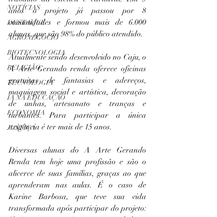
NOTÍCIAS
anos o projeto já passou por 8 
comunidades e formou mais de 6.000 
DESTAQUE
alunas, que são 98% do público atendido.
AGRONEGÓCIO
BIOTECNOLOGIA
Atualmente sendo desenvolvido no Caju, o 
RELIGIÃO
A Arte Gerando renda oferece oficinas 
gratuitas de fantasias e adereços, 
TECNOLOGIA
maquiagem social e artística, decoração 
IA NA EDUCAÇÃO
de unhas, artesanato e tranças e 
ECONOMIA
turbantes. Para participar a única 
exigência é ter mais de 15 anos.
JUSTIÇA
Diversas alunas do A Arte Gerando 
Renda tem hoje uma profissão e são o 
alicerce de suas famílias, graças ao que 
aprenderam nas aulas. É o caso de 
Karine Barbosa, que teve sua vida 
transformada após participar do projeto: 