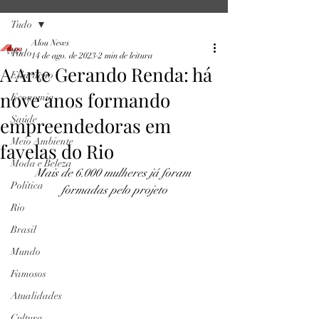
Tudo
Alou News
Tudo
14 de ago. de 2023
2 min de leitura
A Arte Gerando Renda: há
Educação
nove anos formando
Economia
empreendedoras em
Saúde
Meio Ambiente
favelas do Rio
Moda e Beleza
Mais de 6.000 mulheres já foram 
Política
formadas pelo projeto
Rio
Brasil
Mundo
Famosos
Atualidades
Cultura