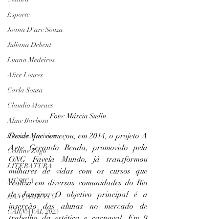
Esporte
Joana D'arc Souza
Juliana Debent
Luana Medeiros
Alice Loures
Carla Sousa
Claudio Moraes
Foto: Márcia Sudin
Aline Barbosa
Desde que começou, em 2014, o projeto A 
Floriza Macieira
Arte Gerando Renda, promovido pela 
Cristine Zago
ONG Favela Mundo, já transformou 
LITERATURA
milhares de vidas com os cursos que 
MÚSICA
realiza em diversas comunidades do Rio 
de Janeiro. O objetivo principal é a 
LANÇAMENTO
inserção das alunas no mercado de 
CARNAVAL 2025
trabalho da estética e carnaval. Em 9 