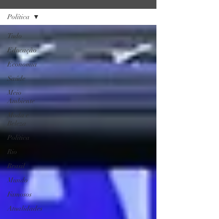
Política
Tudo
Educação
Economia
Saúde
Meio
Ambiente
Moda e
Beleza
Política
Rio
Brasil
Mundo
Famosos
Atualidades