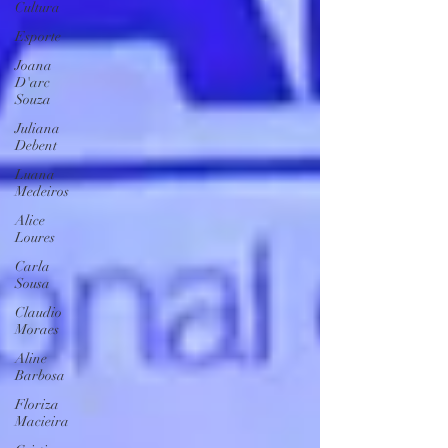
Cultura
Esporte
Joana
D'arc
Souza
Juliana
Debent
Luana
Medeiros
Alice
Loures
Carla
Sousa
Claudio
Moraes
Aline
Barbosa
Floriza
Macieira